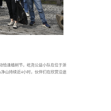
动恰逢植树节，屹尧公益小队在位于浙
&净山持续近4小时，伙伴们在欣赏沿途