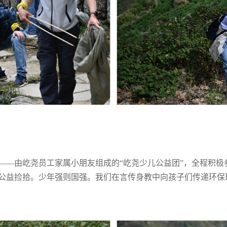
——由屹尧员工家属小朋友组成的“屹尧少儿公益团”，全程积极
公益捡拾。少年强则国强。我们在言传身教中向孩子们传递环保