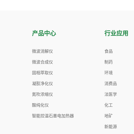
产品中心
行业应用
微波消解仪
食品
微波合成仪
制药
固相萃取仪
环境
凝胶净化仪
消费品
氮吹浓缩仪
法医学
酸纯化仪
化工
智能控温石墨电加热器
地矿
新能源